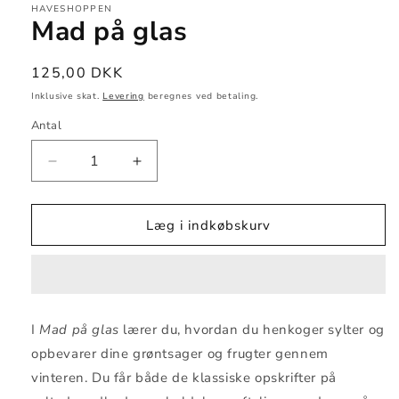
HAVESHOPPEN
Mad på glas
Normalpris
125,00 DKK
Inklusive skat.
Levering
beregnes ved betaling.
Antal
Reducer
Øg
antallet
antallet
for
for
Mad
Mad
Læg i indkøbskurv
på
på
glas
glas
I
Mad på glas
lærer du, hvordan du henkoger sylter og
opbevarer dine grøntsager og frugter gennem
vinteren. Du får både de klassiske opskrifter på