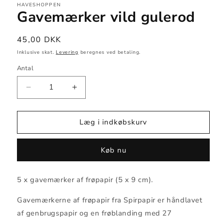
HAVESHOPPEN
Gavemærker vild gulerod
Normalpris
45,00 DKK
Inklusive skat.
Levering
beregnes ved betaling.
Antal
Reducer
Øg
antallet
antallet
for
for
Gavemærker
Gavemærker
Læg i indkøbskurv
vild
vild
gulerod
gulerod
Køb nu
5 x gavemærker af frøpapir (5 x 9 cm).
Gavemærkerne af frøpapir fra Spirpapir er håndlavet
af genbrugspapir og en frøblanding med 27